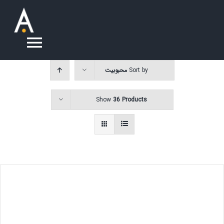
Ski
t
conten
oggle
Sort by
محبوبیت
ation
درباره ما
Show
36 Products
سوالات متداول
خدمات
تماس با ما