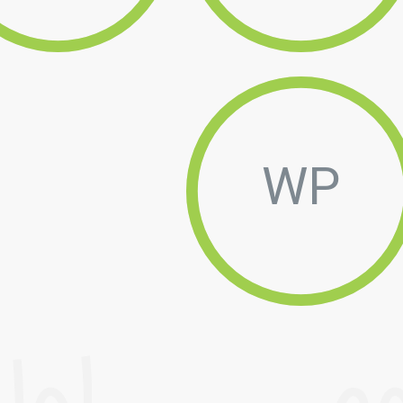
WP
وم
اول