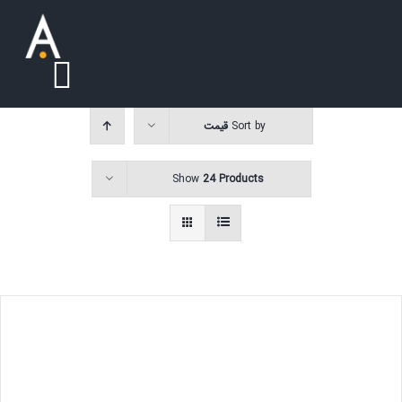
Ski
t
conten
oggle
Sort by
قیمت
ation
درباره ما
Show
24 Products
سوالات متداول
خدمات
تماس با ما