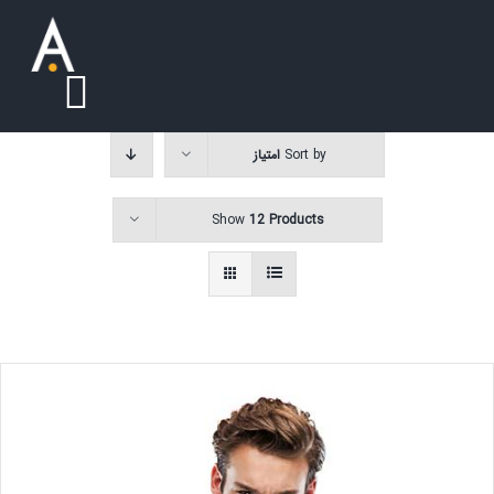
Ski
t
conten
oggle
Sort by
امتیاز
ation
درباره ما
Show
12 Products
سوالات متداول
خدمات
تماس با ما