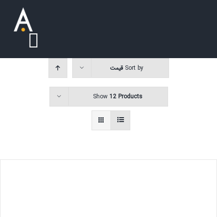
Ski
t
conten
oggle
Sort by
قیمت
ation
درباره ما
Show
12 Products
سوالات متداول
خدمات
تماس با ما