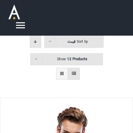
Ski
t
conten
oggle
Sort by
قیمت
ation
درباره ما
Show
12 Products
سوالات متداول
خدمات
تماس با ما