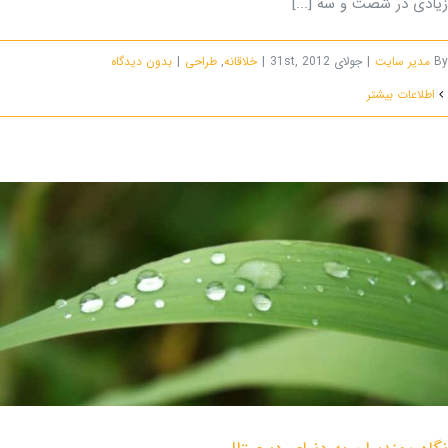
زیادی در شصت و سه [...]
By
مدیر سایت
|
جولای 31st, 2012
|
خلاقانه
,
طراحی
|
بدون ديدگاه
اطلاعات بیشتر